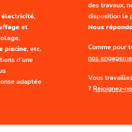
des travaux, n
,
électricité
,
disposition le
auffage
et
Nous répondon
colage
,
Comme pour to
e piscine
, etc.
nos engageme
tions d’une
us
Vous travaille
éponse adaptée
?
Rejoignez-no