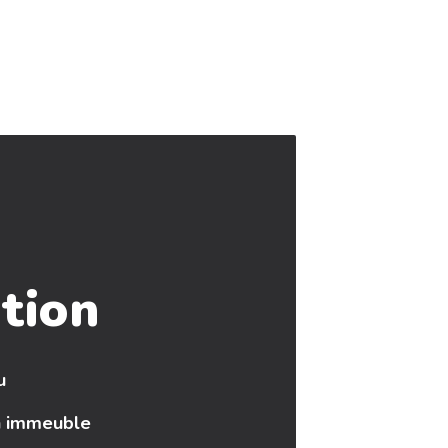
ntion
u
n immeuble