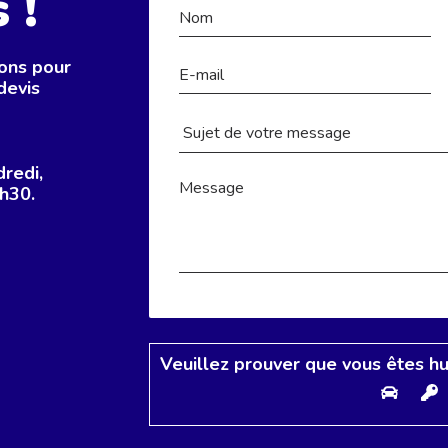
 !
rons pour
devis
dredi,
h30.
Veuillez prouver que vous êtes h