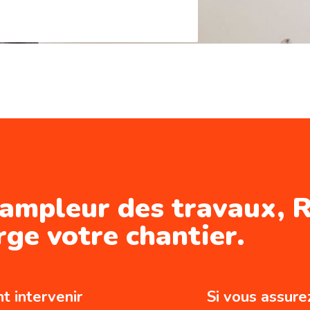
l’ampleur des travaux, 
ge votre chantier.
t intervenir
Si vous assur