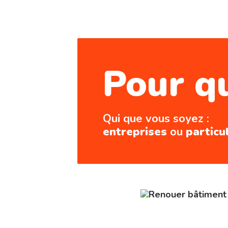
Pour q
Qui que vous soyez :
entreprises
ou
particu