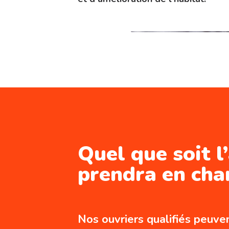
Quel que soit 
prendra en char
Nos ouvriers qualifiés peuven