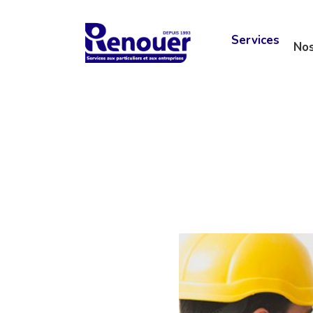
Services
No