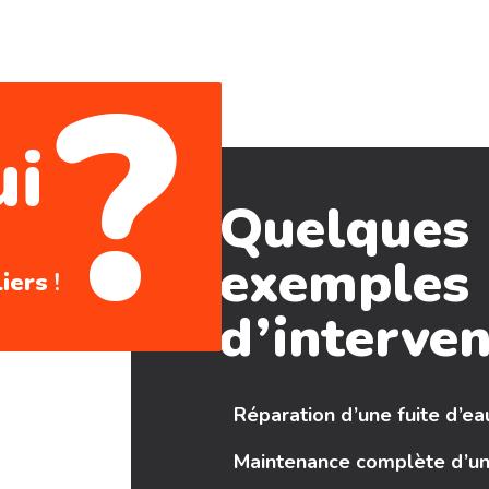
?
ui
Quelques
exemples
liers
!
d’interve
Réparation d’une fuite d’ea
Maintenance complète d’u