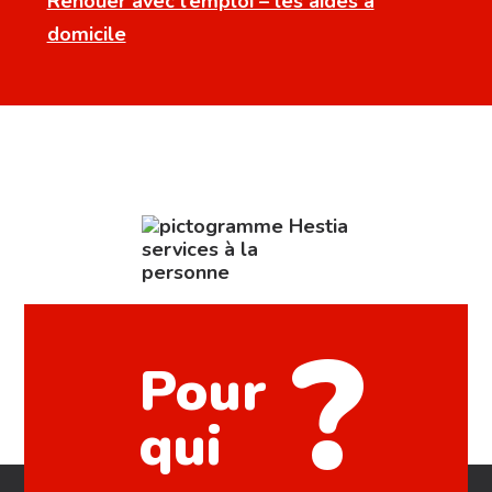
Renouer avec l’emploi – les aides à
domicile
?
Pour
qui